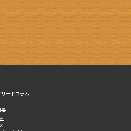
グリードコラム
概要
要
ス