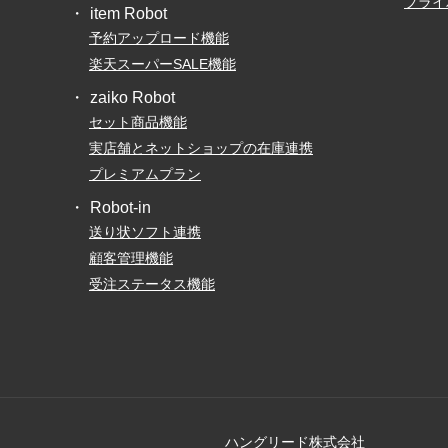
プライ
item Robot
予約アップロード機能
楽天スーパーSALE機能
zaiko Robot
セット商品機能
実店舗とネットショップの在庫連携
プレミアムプラン
Robot-in
送り状ソフト連携
顧客管理機能
受注ステータス機能
ハングリード株式会社