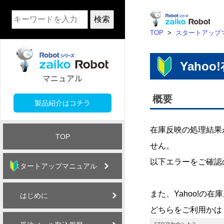
検索
TOP
>
スタートアップ
Yaho
概要
製品紹介はコチラ
在庫反映の処理結果
TOP
せん。
以下エラーをご確認
スタートアップマニュアル
また、Yahoo!の
はじめに
どちらをご利用かは「