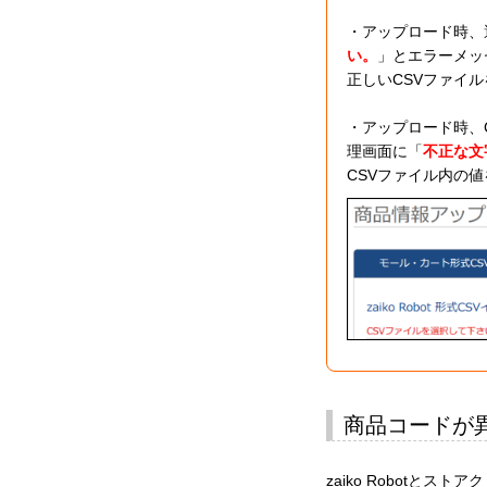
・アップロード時、
い。
」とエラーメッ
正しいCSVファイ
・アップロード時、C
理画面に「
不正な文
CSVファイル内の
商品コードが
zaiko Robotと