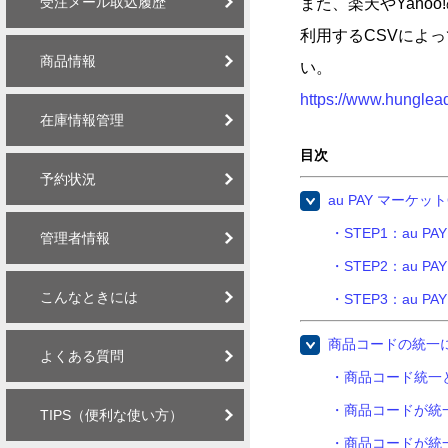
受注メール取込履歴
また、楽天やYaho
利用するCSVによ
商品情報
い。
https://www.hunglea
在庫情報管理
目次
予約状況
au PAY マーケ
・STEP1：au 
管理者情報
・STEP2：au P
こんなときには
・STEP3：au 
商品コードの統一
よくある質問
・商品コード統一
・商品コードが統
TIPS（便利な使い方）
・商品コードが統