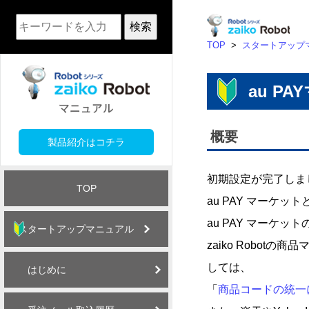
検索
TOP
>
スタートアップ
au P
概要
製品紹介はコチラ
初期設定が完了しま
TOP
au PAY マーケ
au PAY マーケ
スタートアップマニュアル
zaiko Robo
しては、
はじめに
「
商品コードの統一