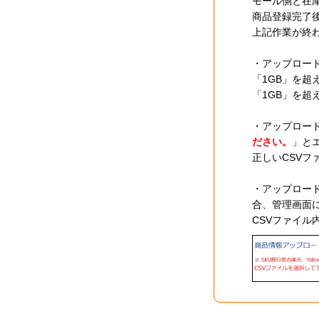
モール側と在
商品登録完了後
上記作業が終
・アップロー
「1GB」を
「1GB」を
・アップロード
ださい。
」と
正しいCSV
・アップロード
合、管理画面
CSVファイ