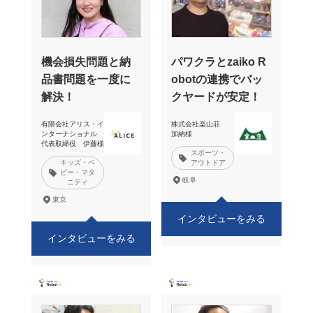
機会損失問題と納
パワクラとzaiko R
品書問題を一度に
obotの連携でバッ
解決！
クヤードが安定！
有限会社アリス・イ
株式会社楽山荘
ンターナショナル
加納様
代表取締役 伊藤様
スポーツ・
キッズ・ベ
アウトドア
ビー・マタ
岐阜
ニティ
東京
インタビューをみる
インタビューをみる