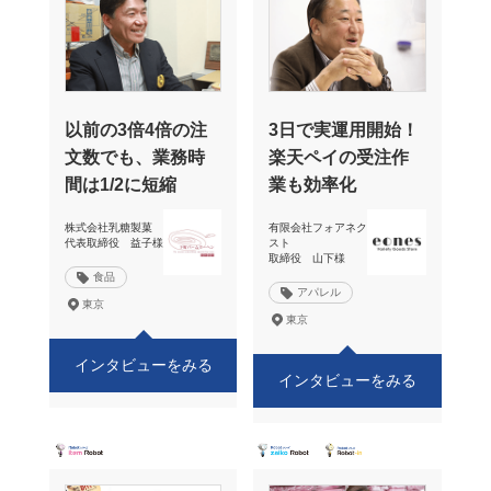
以前の3倍4倍の注
3日で実運用開始！
文数でも、業務時
楽天ペイの受注作
間は1/2に短縮
業も効率化
株式会社乳糖製菓
有限会社フォアネク
代表取締役 益子様
スト
取締役 山下様
食品
アパレル
東京
東京
インタビューをみる
インタビューをみる