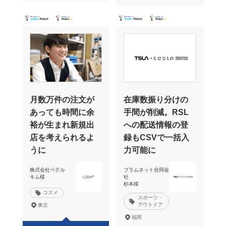
月数万件の注文が
在庫数振り分けの
あっても時間に余
手間が削減。RSL
裕が生まれ新規出
への配送情報の登
店を考えられるよ
録もCSVで一括入
うに
力可能に
株式会社ベテル
プラムネット合同会
キム様
社
杉本様
コスメ
スポーツ・
アウトドア
東京
福岡