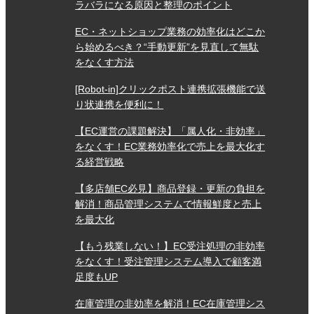
ラバラになる原因と整理のポイント
EC・ネットショップ業務の効率化はどこか
ら始めるべき？“手動更新”を見直して無駄
をなくす方法
[Robot-in]クリックポスト連携拡張機能で送
り状連携を便利に！
【EC運営の課題解決】「属人化・非効率」
をなくす！EC業務効率化で売上を最大化す
る経営戦略
【多店舗EC必見】商品登録・更新の負担を
解消！商品管理システムで情報鮮度と売上
を最大化
【もう残業しない！】EC受注処理の非効率
をなくす！受注管理システム導入で顧客満
足度もUP
在庫管理の非効率を解消！EC在庫管理シス