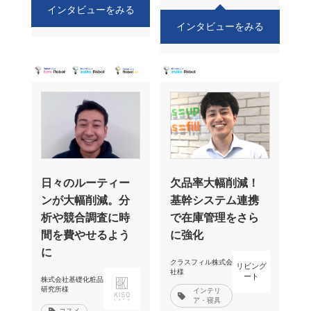
インタビューをみる
インタビューをみる
日々のルーティー
欠品率大幅削減！
ンが大幅削減。分
基幹システム連携
析や競合調査に時
で在庫管理をさら
間を費やせるよう
に強化
に
クラスフィル株式会
リビング
社様
ート
株式会社基礎化粧品
研究所様
インテリ
ア・寝具
コスメ