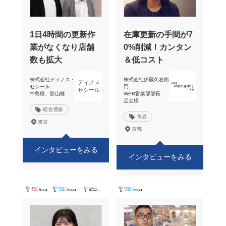
1日4時間の更新作
在庫更新の手間が7
業がなくなり店舗
0%削減！カンタン
数も拡大
＆低コスト
株式会社ディノス・
株式会社伊藤久右衛
ディノス
セシール
門
セシール
中島様、影山様
WEB営業部部長
足立様
総合通販
食品
東京
京都
インタビューをみる
インタビューをみる