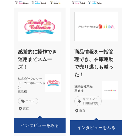
感覚的に操作でき
商品情報を一括管
運用までスムー
理でき、在庫連動
ズ！
で売り逃しも減っ
た！
株式会社クレシー
ド・コーポレーショ
株式会社東光
ン
三好様
伏見様
キッチン・
コスメ
日用品雑貨
東京
東京
インタビューをみる
インタビューをみる