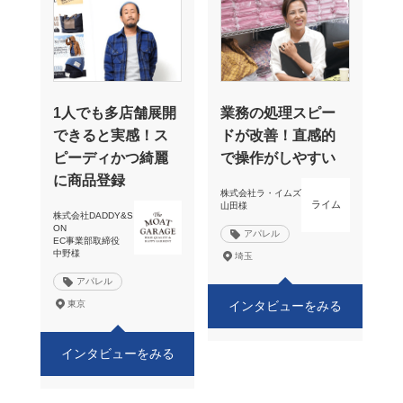
1人でも多店舗展開
業務の処理スピー
できると実感！ス
ドが改善！直感的
ピーディかつ綺麗
で操作がしやすい
に商品登録
株式会社ラ・イムズ
ライム
山田様
株式会社DADDY&S
ON
アパレル
EC事業部取締役
中野様
埼玉
アパレル
東京
インタビューをみる
インタビューをみる