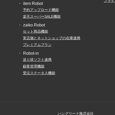
プライ
item Robot
予約アップロード機能
楽天スーパーSALE機能
zaiko Robot
セット商品機能
実店舗とネットショップの在庫連携
プレミアムプラン
Robot-in
送り状ソフト連携
顧客管理機能
受注ステータス機能
ハングリード株式会社