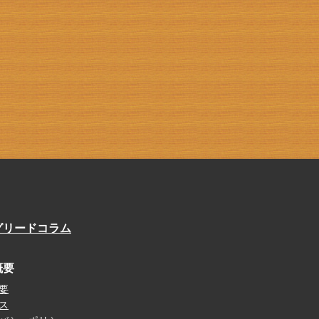
グリードコラム
概要
要
ス