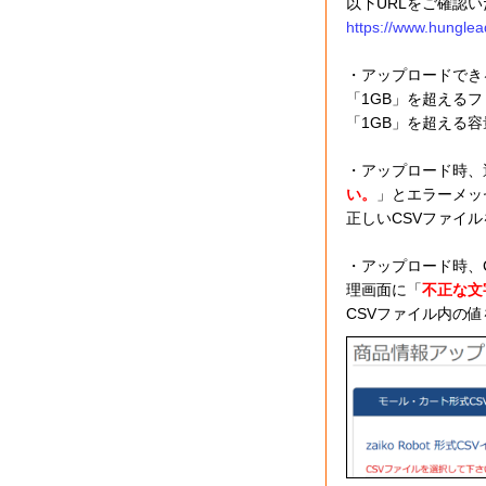
以下URLをご確認
https://www.hunglea
・アップロードでき
「1GB」を超える
「1GB」を超える
・アップロード時、
い。
」とエラーメッ
正しいCSVファイ
・アップロード時、C
理画面に「
不正な文
CSVファイル内の