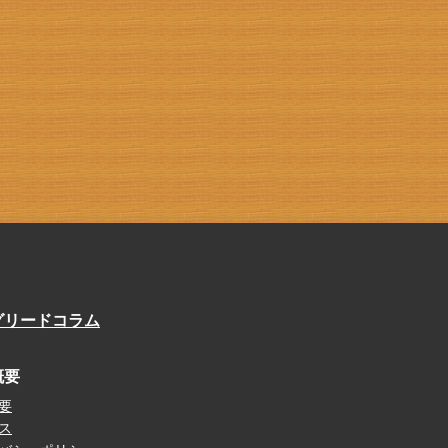
グリードコラム
概要
要
ス