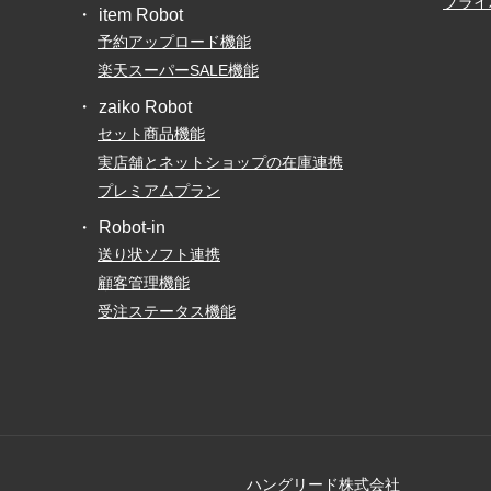
プライ
item Robot
予約アップロード機能
楽天スーパーSALE機能
zaiko Robot
セット商品機能
実店舗とネットショップの在庫連携
プレミアムプラン
Robot-in
送り状ソフト連携
顧客管理機能
受注ステータス機能
ハングリード株式会社