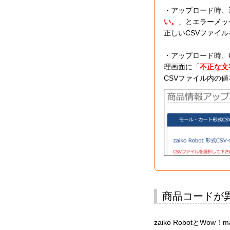
・アップロード時、
い。
」とエラーメッ
正しいCSVファイ
・アップロード時、C
理画面に「
不正な文
CSVファイル内の
商品コードが
zaiko RobotとW