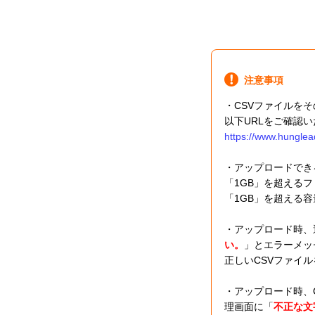
注意事項
・CSVファイルを
以下URLをご確認
https://www.hunglea
・アップロードでき
「1GB」を超える
「1GB」を超える
・アップロード時、
い。
」とエラーメッ
正しいCSVファイ
・アップロード時、C
理画面に「
不正な文