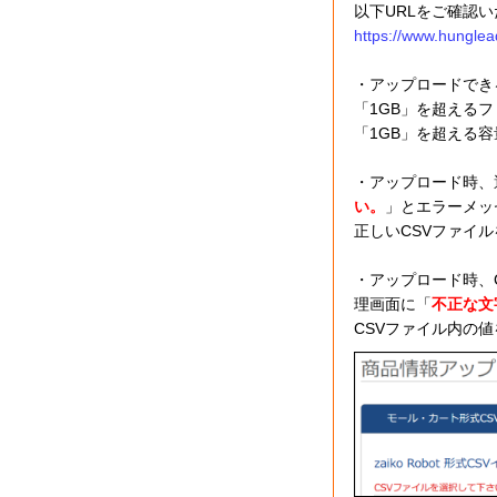
以下URLをご確認
https://www.hunglea
・アップロードでき
「1GB」を超える
「1GB」を超える
・アップロード時、
い。
」とエラーメッ
正しいCSVファイ
・アップロード時、C
理画面に「
不正な文
CSVファイル内の