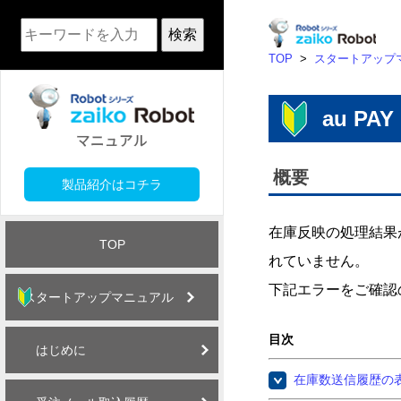
検索
TOP
>
スタートアップ
au P
概要
製品紹介はコチラ
在庫反映の処理結果
TOP
れていません。
下記エラーをご確認
スタートアップマニュアル
目次
はじめに
在庫数送信履歴の