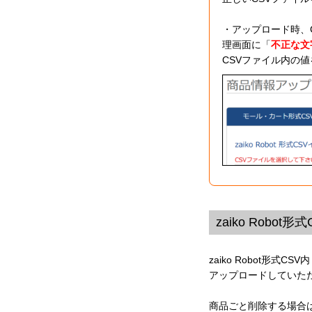
・アップロード時、C
理画面に「
不正な文
CSVファイル内の
zaiko Rob
zaiko Robot形式
アップロードしていた
商品ごと削除する場合は「z