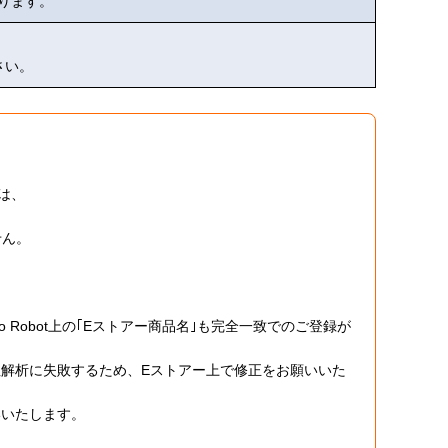
おります。
さい。
ては、
せん。
o Robot上の｢Eストアー商品名｣も完全一致でのご登録が
受注解析に失敗するため、Eストアー上で修正をお願いいた
いいたします。