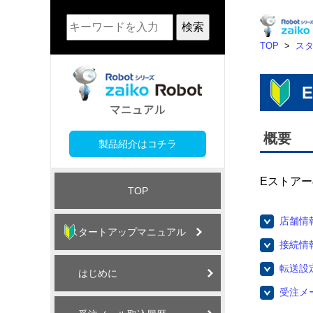
検索
TOP
>
ス
概要
製品紹介はコチラ
Eストア
TOP
店舗情
スタートアップマニュアル
接続情
転送設
はじめに
受注メ