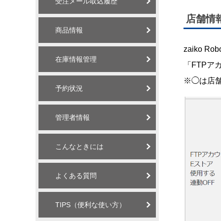
受注メール取込履歴
店舗情
商品情報
zaiko
在庫情報管理
「FTP
※◯は店
予約状況
管理者情報
こんなときには
よくある質問
TIPS（便利な使い方）