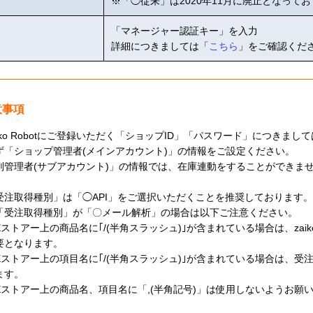
※「◯従来」は2020年11月に廃止となって
「マネージャー認証キー」を入力
詳細につきましては「
こちら
」をご確認くだ
意事項
aiko Robotにご登録いただく「ショップID」「パスワード」につきまし
ず「ショップ管理者(メインアカウント)」の情報をご設定ください。
副管理者(サブアカウント)」の情報では、在庫連動をすることができま
受注取得種別」は「◯API」をご選択いただくことを推奨しております。
「受注取得種別」が「〇メール解析」の場合は以下ご注意ください。
Eストアー上の商品名に｢/(半角スラッシュ)｣が含まれている場合は、zaik
要となります。
Eストアー上の項目名に｢/(半角スラッシュ)｣が含まれている場合は、
ます。
Eストアー上の商品名、項目名に「,(半角記号)」は使用しないようお願