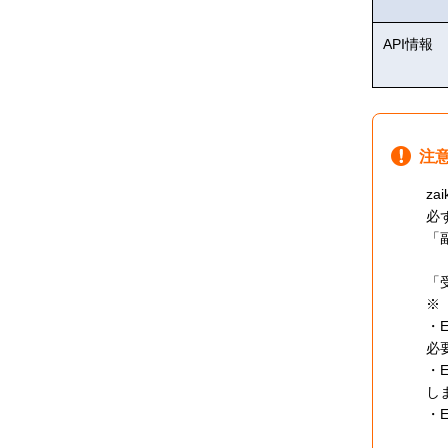
API情報
注
z
必
「
「
※
・
必
・
し
・