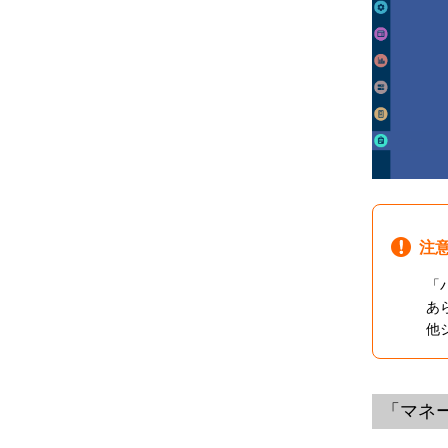
注
「
あ
他
「マネ