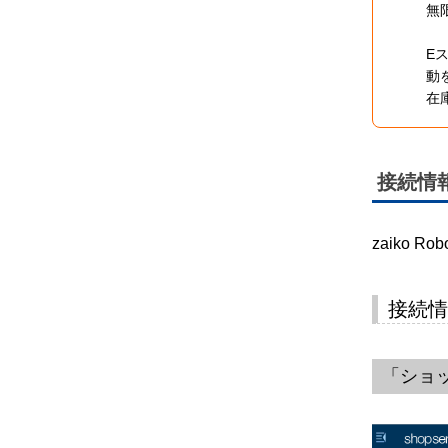
無
E
動
在
接続情
zaiko
接続情
「ショ