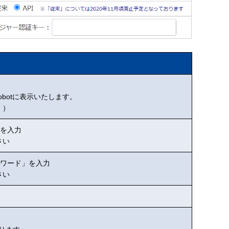
obotに表示いたします。
。）
」を入力
さい
スワード」を入力
さい