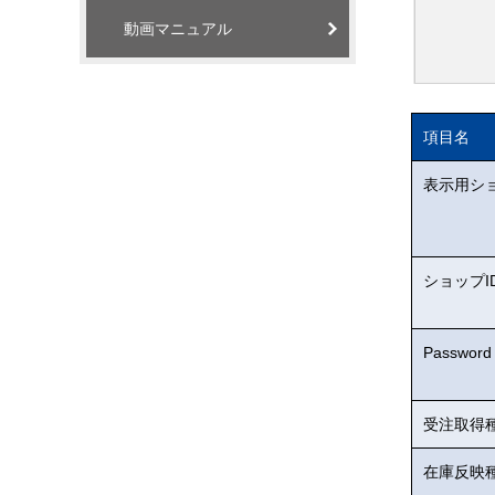
動画マニュアル
項目名
表示用シ
ショップI
Password
受注取得
在庫反映