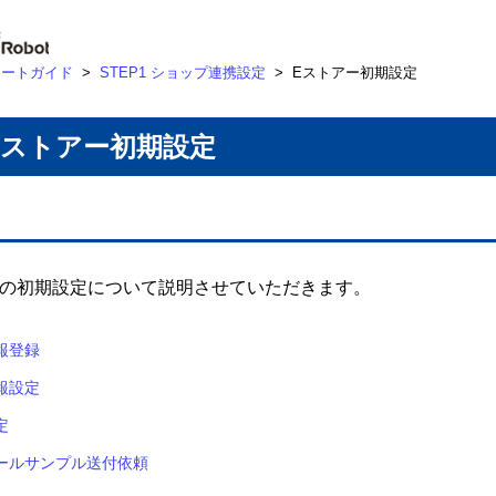
タートガイド
>
STEP1 ショップ連携設定
>
Eストアー初期設定
Eストアー初期設定
ーの初期設定について説明させていただきます。
報登録
報設定
定
ールサンプル送付依頼