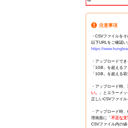
注意事項
・CSVファイルを
以下URLをご確認
https://www.hunglea
・アップロードでき
「1GB」を超える
「1GB」を超える
・アップロード時、
い。
」とエラーメッ
正しいCSVファイ
・アップロード時、C
理画面に「
不正な文
CSVファイル内の