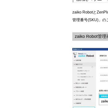
zaiko Robotと
管理番号(SKU)」
zaiko Robo