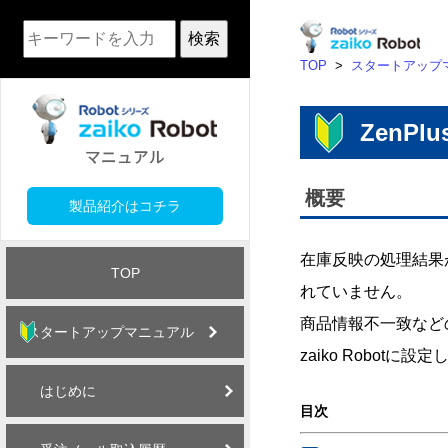
検索
TOP
>
スタートアップ
ZenP
概要
製品紹介はコチラ
在庫反映の処理結果
TOP
れていません。
商品情報不一致などの
スタートアップマニュアル
zaiko Robo
はじめに
目次