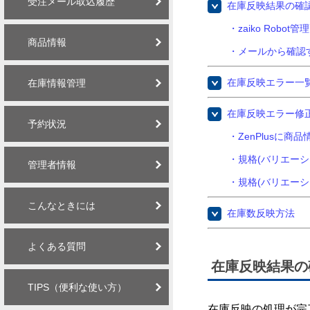
受注メール取込履歴
在庫反映結果の確
・zaiko Robo
商品情報
・メールから確認
在庫反映エラー一
在庫情報管理
在庫反映エラー修
予約状況
・ZenPlusに
・規格(バリエーシ
管理者情報
・規格(バリエーシ
こんなときには
在庫数反映方法
よくある質問
在庫反映結果の
TIPS（便利な使い方）
在庫反映の処理が完了