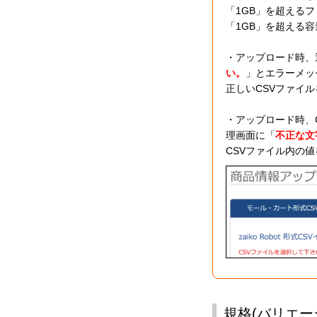
「1GB」を超える
「1GB」を超える
・アップロード時、
い。
」とエラーメッ
正しいCSVファイ
・アップロード時、C
理画面に「
不正な文
CSVファイル内の
規格(バリエー