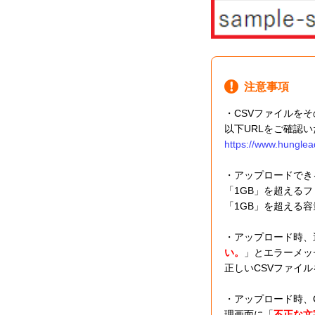
注意事項
・CSVファイルを
以下URLをご確認
https://www.hunglea
・アップロードでき
「1GB」を超える
「1GB」を超える
・アップロード時、
い。
」とエラーメッ
正しいCSVファイ
・アップロード時、C
理画面に「
不正な文