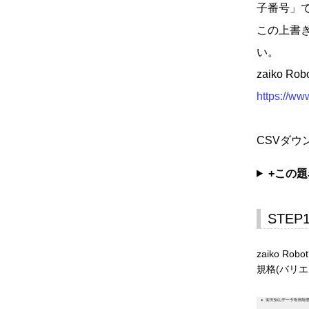
子番号」
この上書
い。
zaiko
https://ww
CSVダ
+この
STEP
zaiko R
規格(バリエー