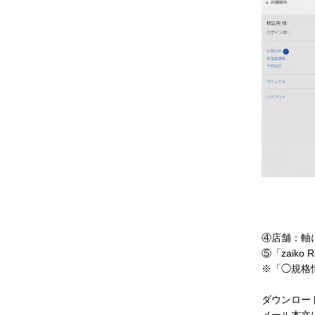
④店舗：軸
⑤「zaik
※「◯規格
ダウンロー
メール本文