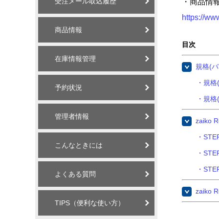
受注メール取込履歴
・商品情
https://ww
商品情報
目次
在庫情報管理
規格(
・規格
予約状況
・規格
管理者情報
zaik
・STE
こんなときには
・STE
・STE
よくある質問
zaik
TIPS（便利な使い方）