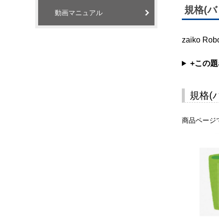
規格(
動画マニュアル
zaiko
+この
規格(
商品ページ