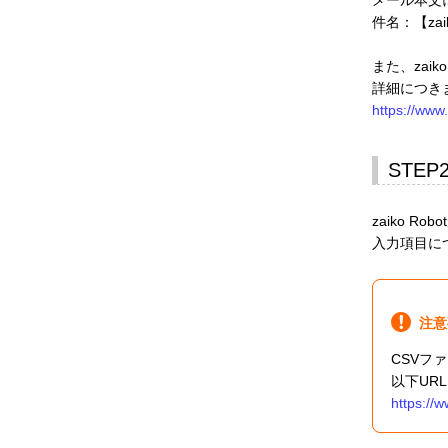
件名：【zai
また、zai
詳細につき
https://www
STEP
zaiko 
入力項目に
注意
CSVフ
以下UR
https://