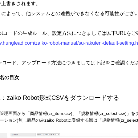
で上書きされます。
きによって、他システムとの連携ができなくなる可能性がござい
 Robotコードの生成ルール、設定方法につきましては以下URLを
w.hunglead.com/zaiko-robot-manual/su-rakuten-default-setting.
ウンロード、アップロード方法につきましては下記をご確認くだ
題名の目次
1：zaiko Robot形式CSVをダウンロードする
obot管理画面から「商品情報(zr_item.csv)」「規格情報(zr_select.
ション)無し商品のみzaiko Robotに登録する際は「規格情報(zr_selec