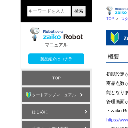
検索
TOP
>
ス
概要
製品紹介はコチラ
初期設定
TOP
商品点数が
能となり
スタートアップマニュアル
管理画面か
・zaiko
はじめに
https://ww