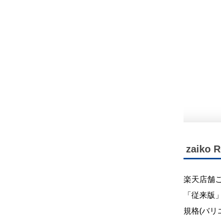
zaik
楽天店舗
「従来版」
規格(バ