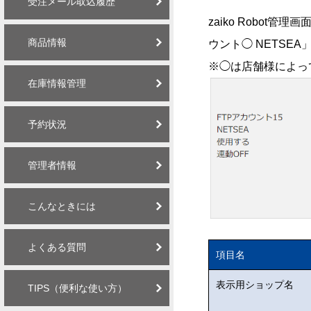
受注メール取込履歴
zaiko Robo
商品情報
ウント◯ NETS
※◯は店舗様によっ
在庫情報管理
予約状況
管理者情報
こんなときには
よくある質問
項目名
表示用ショップ名
TIPS（便利な使い方）