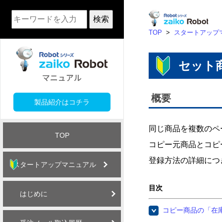
検索
TOP
>
スタートアップ
セット
概要
製品紹介はコチラ
同じ商品を複数のペ
TOP
コピー元商品とコピー
登録方法の詳細につ
スタートアップマニュアル
目次
はじめに
コピー商品の「在