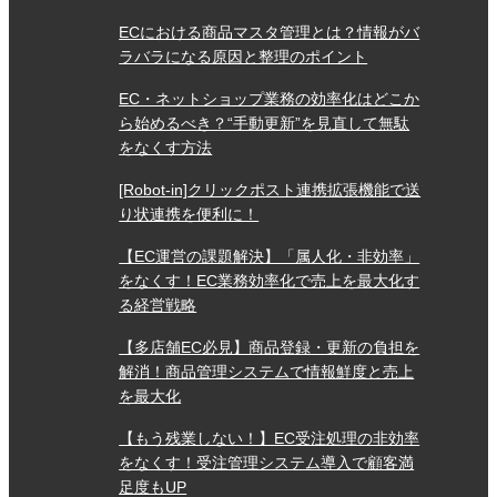
ECにおける商品マスタ管理とは？情報がバ
ラバラになる原因と整理のポイント
EC・ネットショップ業務の効率化はどこか
ら始めるべき？“手動更新”を見直して無駄
をなくす方法
[Robot-in]クリックポスト連携拡張機能で送
り状連携を便利に！
【EC運営の課題解決】「属人化・非効率」
をなくす！EC業務効率化で売上を最大化す
る経営戦略
【多店舗EC必見】商品登録・更新の負担を
解消！商品管理システムで情報鮮度と売上
を最大化
【もう残業しない！】EC受注処理の非効率
をなくす！受注管理システム導入で顧客満
足度もUP