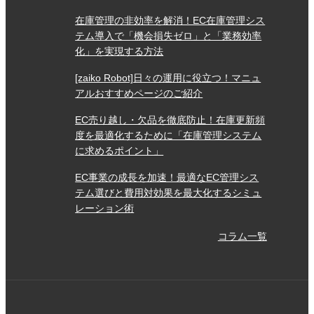
在庫管理の非効率を解消！EC在庫管理シス
テム導入で「機会損失ゼロ」と「業務効率
化」を実現する方法
[zaiko Robot]日々の運用に役立つ！マニュ
アルおすすめページのご紹介
EC売り越し・欠品を徹底防止！在庫更新頻
度を最適化するために「在庫管理システム
に求めるポイント」
EC事業の成長を加速！最適なEC管理シス
テム選びと費用対効果を最大化するシミュ
レーション術
コラム一覧