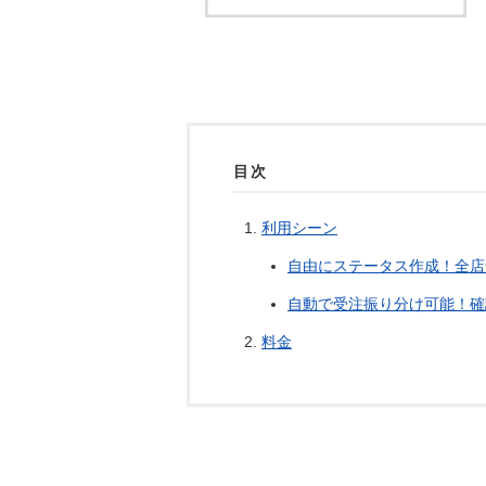
目次
利用シーン
自由にステータス作成！全店
自動で受注振り分け可能！確
料金