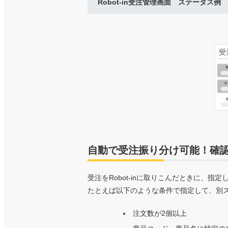
Robot-in受注管理画面 ステータス例
自動で受注振り分け可能！確
受注をRobot-inに取りこんだときに、
たとえば以下のような条件で指定して、別
注文数が2個以上