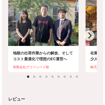
地獄の出荷作業からの解放、そして
在庫調
コスト最適化で理想のEC運営へ
少人数
有限会社グリーンベイ様
株式会社
レビュー