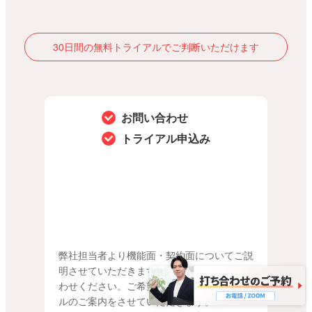
評価：
★★★★☆
2026/05/25
30日間の無料トライアルでご判断いただけます
サービスが異なるので、リンクが別なのは理解してい
ますが, Amazonのように1つの管理画面ですべて完結
していただけたら嬉しいです。
お問い合わせ
評価：
★★★★☆
トライアル申込み
2026/05/25
お世話になっております。
評価：
★★★★★
2026/05/19
問題なく自動運用できているので満足です。
弊社担当者より機能面・契約面についてご説
明させていただきますのでお気軽のお問い合
評価：
★★★★★
わせください。ご希望の方へは無料トライア
2026/05/11
ルのご案内をさせていただきます。
楽天との連携はすばらしいです。 他モールは、楽天