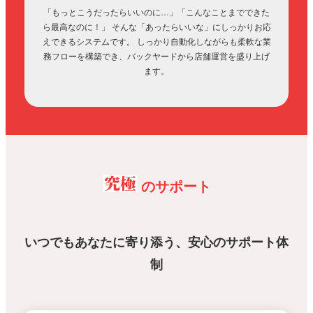
「もっとこうだったらいいのに…」「こんなことまでできた
ら最高なのに！」
そんな「あったらいいな」にしっかりお応
えできるシステムです。
しっかり自動化しながらも柔軟な業
務フローを構築でき、バックヤードから店舗運営を盛り上げ
ます。
究極
のサポート
いつでもあなたに寄り添う、安心のサポート体
制