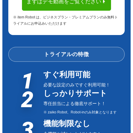
まずはデモ動画をご覧ください！
用してない時と比べたらとても便利だと思いますが。 新
商品の登録時に各色やサイズに合わせて登録することがと
※ item Robot は、ビジネスプラン・プレミアムプランのみ無料ト
ても面倒です。APIを使えるのならクリックして設定が完
ライアルにお申込みいただけます
了すれば苦がないとは思います。 また、楽天RSMでデフ
ォルトで在庫設定が出来ないのでしょうか？ 不満は隠し
きれません。
トライアルの特徴
5
2021/06/04
評価：
★★★★★
1
すぐ利用可能
使いやすい
必要な設定のみですぐ利用可能！
2
しっかりサポート
3
2021/06/01
評価：
★★★
★★
専任担当による徹底サポート！
※ zaiko Robot、Robot-inのみ対象となります
セット商品とかもう少し簡単に連結出来たらいいなと思い
3
ます
機能制限なし