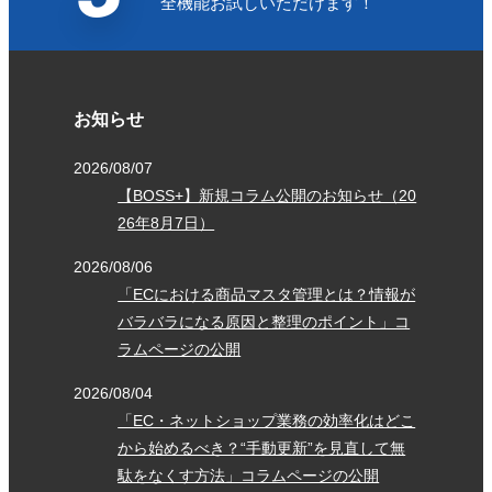
全機能お試しいただけます！
4
2021/06/01
評価：
★★★★
★
まだ、使い始めたばかりですが、多店舗展開をしていくに
は必須のサービスかと思います。
お知らせ
2026/08/07
5
2021/05/08
評価：
★★★★★
【BOSS+】新規コラム公開のお知らせ（20
26年8月7日）
初めて利用しましたが とても使いやすく助かっていま
す！
2026/08/06
「ECにおける商品マスタ管理とは？情報が
バラバラになる原因と整理のポイント」コ
4
2019/06/08
評価：
★★★★
★
ラムページの公開
お手軽に始めることができました。 現状で満足していま
2026/08/04
す。
「EC・ネットショップ業務の効率化はどこ
から始めるべき？“手動更新”を見直して無
駄をなくす方法」コラムページの公開
5
2019/06/08
評価：
★★★★★