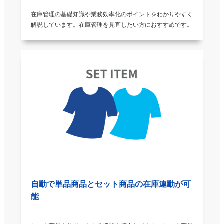
5
2022/06/28
評価：
★★★★★
在庫管理の基礎知識や業務効率化のポイントをわかりやすく
解説しています。在庫管理を見直したい方におすすめです。
サイトごとの在庫の調整の手間がなくなり、売り損じも激
減しました。元と早くに導入すればよかったなと思いまし
た。
5
2022/06/19
評価：
★★★★★
3つのモールの在庫を適切に管理していただいておりま
す。まれに当方のミスでモールとの連携が切れていて、在
庫が適正でなくなることがあります。私事で申し訳ござい
ませんが、人為的なミスがでないシステムにしていただけ
ると尚良いかと思います。
自動で単品商品とセット商品の在庫連動が可
能
5
2022/06/09
評価：
★★★★★
複数のモールでの販売、複数の倉庫での発送があるので、