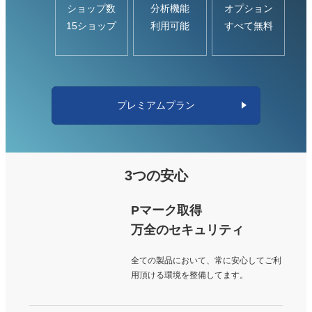
ショップ数
分析機能
オプション
い。せめてカラーで絞り込めるようにしてほしい。
15ショップ
利用可能
すべて無料
5
2023/10/18
評価：
★★★★★
在庫管理に絞っているところが使いやすい
プレミアムプラン
5
2023/06/19
評価：
★★★★★
3つの安心
管理が楽になったのはもちろん、一番良かったのは間違い
がなくなったこと。 例えばある１つの商品が完売したと
Pマーク取得
きにYahooまたは楽天の方だけのモールの在庫数を修正し
てもう片方を置き去りにしてしまったり、Yahooでは商品
万全のセキュリティ
Aを修正し楽天ではまったく異なる商品Bを修正してしま
全ての製品において、常に安心してご利
ったり(似たような外観・品番の商品を扱っているとたま
用頂ける環境を整備してます。
にあります)、といったミスがなくなりました。 月額1500
円＋税/1モール ならこれを導入しない手はないなと思い