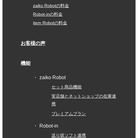
件名で取り込み出来る、出来ないがある。 受注番号での
zaiko Robotの料金
検索が出来ない。 キャンセルする時、キャンセルする商
Robot-inの料金
品番号を検索してから個別に在庫アップするのが手間。
item Robotの料金
受注番号をキャンセルしたら、その注文の商品が在庫アッ
プされるシステムだと楽。 その点のシステム改善を願い
ます。
お客様の声
5
2019/05/08
機能
評価：
★★★★★
複数サイトを運営しているので在庫管理が楽になりまし
zaiko Robot
た。
セット商品機能
実店舗とネットショップの在庫連
携
3
2019/02/08
評価：
★★★
★★
プレミアムプラン
まだ使い始めなので評価は控えるが、比較的わかりやすい
Robot-in
と感じます。
送り状ソフト連携