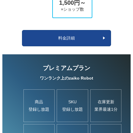
1,500円～
×ショップ数
4
2024/04/08
評価：
★★★★
★
サービスは素晴らしいが古いマニュアルを載せておく必要
料金詳細
ないでしょうか。
3
2024/03/25
評価：
★★★
★★
プレミアムプラン
キャンセル時の在庫が反映されない点が残念です。 Yaho
ワンランク上のzaiko Robot
o店舗の連携もしていますが、楽天は1ページで価格違い
商品を管理できるがYahooはそれができない都合上、商品
管理を2つに分けないといけない点が少し不便です。
商品
SKU
在庫更新
登録し放題
登録し放題
業界最速1分
1
2023/11/29
評価：
★
★★★★
カラーやサイズごとに一覧で表示されるので区別がしにく