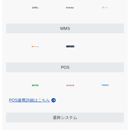
は必要な機能が分かりやすく使えるので助かっています。
クラスフィル株式会社様
5
2026/05/15
評価：
★★★★★
WMS
ソフトも使いやすく在庫管理がとても楽になりました。
5
2026/05/14
評価：
★★★★★
POS
在庫がまとめられたことにより日々の管理がすごく楽にな
り時間短縮にもなりました。 登録の際の作業が複雑で少
し難しく「使いやすさ★3」としましたが 問い合わせると
いつも親切に教えてくださるので総合な満足度は★5で
す。 引き続きよろしくお願いいたします。
POS連携詳細はこちら
5
2024/11/18
基幹システム
評価：
★★★★★