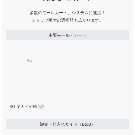
今まで各店舗の在庫連携をしていなかったので、利用し始
多数のモールカート、システムに連携！
月数万件の注文があっても時間に余裕が
めて便利さに感動しています。商品マスタの登録方法な
ショップ拡大の選択肢も広がります。
生まれ新規出店を考えられるように
ど、難しい部分もありますが、マニュアルもきちんとして
おり、問い合わせにも丁寧に対応していただけるので安心
主要モール・カート
株式会社ベテル様
して使えます。
在庫数振り分けの手間が削減。RSLへの
※1
5
2026/05/27
評価：
★★★★★
登録も一括
プラムネット合同会社様
操作自体は慣れが必要なものの、構造はシンプルで分かり
やすいです。 セット商品もCSVを使って一括で登録がで
きますし、各モールの仕様変更にも対応してくれていま
パワクラとの連携でバックヤードが安
す。 そのため若干不要な項目などが残っていたりして、
定！
※1 楽天ペイ対応済
少しわかりにくく感じるかもしれませんが、マニュアルも
株式会社楽山荘様
分かりやすいですし、サポートもしっかりしているので問
題なく運営できると思います。 どこまで望むかにもより
卸売・仕入れサイト（BtoB）
ますが、多機能な方ではないと思いますが、当社に関して
zaiko Robot導入で欠品率大幅削減！