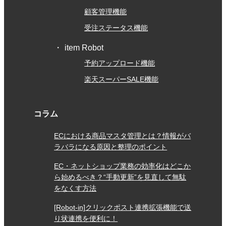
顧客管理機能
4
2018/09/13
評価：
★★★★
★
受注ステータス機能
まだ利用開始から1か月程度ですが、動作不良などはあり
item Robot
ません。 初期設定など少々難しいところはありました
予約アップロード機能
が、実際の動作や操作時の反応も早く使いやすいと思いま
す。 複数PCからの同時ログインも可能ですし、タイムア
楽天スーパーSALE機能
ウトまでの時間が長いので助かります。 一手間必要です
が、ヤフオク！との連携が取れる点も満足です。 在庫連
コラム
動以外のサービスが必要でない方には非常に良いサービス
だと思います。
ECにおける商品マスタ管理とは？情報がバ
ラバラになる原因と整理のポイント
3
2018/09/11
評価：
★★★
★★
EC・ネットショップ業務の効率化はどこか
ら始めるべき？“手動更新”を見直して無駄
在庫管理や商品マスタを編集する際に、商品の画像が出る
をなくす方法
ようになると直感的に操作できると思います。
[Robot-in]クリックポスト連携拡張機能で送
り状連携を便利に！