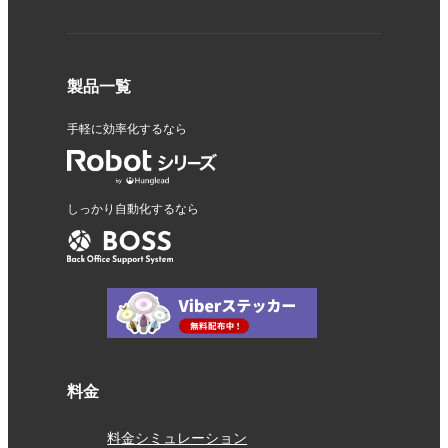
yahooを始めたものの、在庫の管理ができずほぼほったら
かしになっていましたが これをいれてからしっかり動か
製品一覧
せるようになり、かなり助かっています。 ただ、5分間隔
にするとけっこう追加料金がかかりますし、 yahooの連携
手軽に効率化するなら
もデフォルトではFTPで、反映に時間がかかるため、API
にするためにさらにオプション料金が発生するので、 そ
こは５分間隔なんだからAPI込みとかにしてほしいと思い
しっかり自動化するなら
ました。 しっかり理解するまでは「在庫がyahooに反映さ
れてない、なんでだ？」ということもあり マニュアルに
ないコツなどもあるので、最初は戸惑いました。
4
2019/06/01
評価：
★★★★
★
更新速度は申し分ない早さてす。 在庫変動履歴のデータ
料金
ダウンロードが出来れば良いと思います。 アマゾンの受
注取り込みで、取り込み出来ない受注がある。 メールの
料金シミュレーション