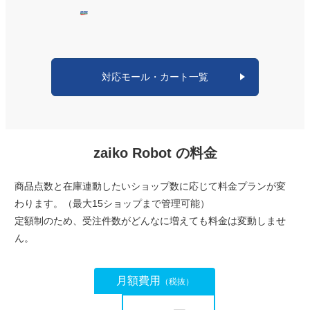
在庫数が少ない時、どこにどれだけ・・・と迷っていた時
間が無くなり、安心して販売出来るようになりました、最
高！
対応モール・カート一覧
5
2024/09/22
評価：
★★★★★
品切れ受注の心配のストレスが減り助かっている。
zaiko Robot の料金
4
2024/09/19
評価：
★★★★
★
商品点数と在庫連動したいショップ数に応じて料金プランが変
わかりやすく、利用料も安く、導入しやすい。
わります。（最大15ショップまで管理可能）
定額制のため、受注件数がどんなに増えても料金は変動しませ
ん。
4
2024/06/19
評価：
★★★★
★
セットで在庫修正が出来てキャンセル発生時に在庫が戻る
月額費用
（税抜）
機能があればなお良いが費用が安い為、概ね満足。 在庫
管理のみに特化した利用ができるの点が良い。