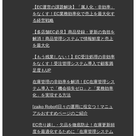
4
2018/09/09
評価：
★★★★
★
【EC運営の課題解決】「属人化・非効率」
をなくす！EC業務効率化で売上を最大化す
機能は揃っていて現状充分。 マニュアルがきめ細かくな
る経営戦略
ると良い
【多店舗EC必見】商品登録・更新の負担を
解消！商品管理システムで情報鮮度と売上
を最大化
5
2018/07/21
評価：
★★★★★
【もう残業しない！】EC受注処理の非効率
複数モールを管理するのに非常に楽になりました。
をなくす！受注管理システム導入で顧客満
足度もUP
在庫管理の非効率を解消！EC在庫管理シス
5
2018/07/12
評価：
★★★★★
テム導入で「機会損失ゼロ」と「業務効率
化」を実現する方法
FTPやCSVなど、使えないわたしでも使えるようになりま
した。 これまでは在庫調整を手動でしていたので セール
[zaiko Robot]日々の運用に役立つ！マニュ
時などは売り越しでヒヤッとすることがあったのですが
アルおすすめページのご紹介
在庫ロボを導入して、休みも安心して過ごせるようになり
EC売り越し・欠品を徹底防止！在庫更新頻
ました。 安価で導入できる点 サポートがしっかりしてい
度を最適化するために「在庫管理システム
る点 面倒な初期設定もお願いできる点 ツールの使いやす