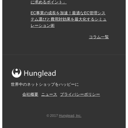
に求めるポイント」
さ など、いろんな面で導入してよかったです。 ただ、５
EC事業の成長を加速！最適なEC管理シス
分間隔の更新になるとそこそこ費用が掛かり 受注管理も
テム選びと費用対効果を最大化するシミュ
できる他社製品と変わらない金額になってしまうのが ち
レーション術
ょっと不満な点です。
コラム一覧
5
2018/07/09
評価：
★★★★★
在庫管理業務が楽になりました
4
2018/06/21
評価：
★★★★
★
世界中のネットショップをハッピーに
いまのところ順調です。 操作も複雑ではないので満足し
会社概要
ニュース
プライバシーポリシー
ています。
© 2017
Hunglead, Inc.
5
2018/06/15
評価：
★★★★★