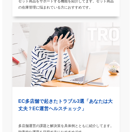
セット商品をサポートする機能を紹介してます。セット商品
在庫を一元管理できるこのシステムはとても助かってい
の在庫管理に悩まれている方におすすめです。
る。 導入初期も専任のサポートの方が付いてくれて 丁寧
に立上げを手伝っていただける。 ただ、私は少々苦手な
事でしたので、 商品マスターの組み方が最初は分からず
苦労しました。 今では社内での運用の方法も確立して、
マスター登録やシステム運用も苦労もなく行っている。
また、何かわからないことがあればサポートにTEＬすれ
ば 丁寧にすぐに解決してもらえるので助かります。
5
2021/12/08
評価：
★★★★★
楽天とyahooの仕様の違いがあるのでちょこっと操作が必
要 慣れれば問題なし
EC多店舗で起きたトラブル3選「あなたは大
丈夫？EC運営ヘルスチェック」
5
2021/11/01
評価：
★★★★★
多店舗運営の課題と解決策を具体例とともに紹介してます。
効率的な運営を目指す方におすすめです。