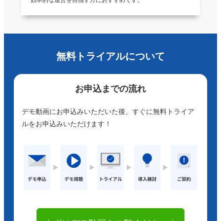
csvデータの慣れが必要ですが、問題なく利用できていま
す。 各モールのコードを一緒にするとより使いやすいか
と思います。
無料トライアルについて
5
2021/10/01
評価：
★★★★★
多ストアの在庫が連動出来て使いやすく満足です。
お申込までの流れ
デモ動画にお申込みいただいた後、すぐに無料トライア
5
2021/08/10
評価：
★★★★★
ルをお申込みいただけます！
複数店舗の在庫管理が楽になりました。
5
2021/08/01
評価：
★★★★★
在庫ロボットで2商品ほど数量があわないことが一度だけ
ありました。人為的なのか、在庫ロボットのエラーなのか
は不明です。 その他は対応が出来ております。 でも、利