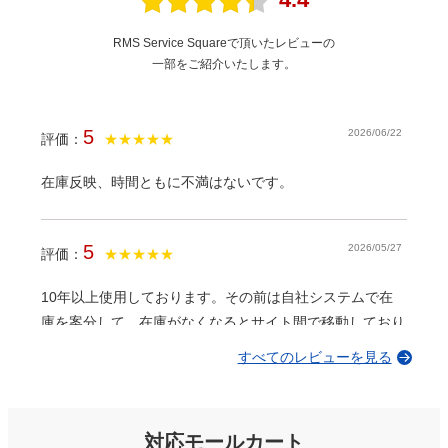
日々のルーティーンが大幅削減。分析や
競合調査に時間を費やせるように
RMS Service Squareで頂いたレビューの
一部をご紹介いたします。
株式会社基礎化粧品研究所様
5
2026/06/22
業務の処理スピードが改善！
評価：
★★★★★
株式会社ラ・イムズ様
在庫反映、時間ともに不満はないです。
5
2026/05/27
評価：
★★★★★
感覚的に操作でき運用までスムーズ！
株式会社クレシード・コーポレーション様
10年以上使用しております。その前は自社システムで在
庫を案分して、在庫がなくなるとサイト間で移動しており
ました。夜中も（笑 在庫ロボット導入してから本当に楽
すべてのレビューを見る
になりました。 いつも大変お世話になっております。
商品情報を一括管理でき、在庫連動で売
り逃しも減った！
株式会社東光様
対応モールカート
5
2026/05/27
評価：
★★★★★