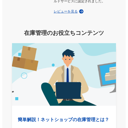
いやすいと思う。
ルドサービスに認定されました。
レビューを見る
5
2022/10/06
評価：
★★★★★
在庫管理のお役立ちコンテンツ
便利に使わせていただいております。 店舗の売り上げが
少ないので、もう少し価格が安くなるともっと有難いで
す。
5
2022/09/15
評価：
★★★★★
軽くて使いやすい
5
2022/07/30
評価：
★★★★★
対応も良く気に入っています。
簡単解説！ネットショップの在庫管理とは？