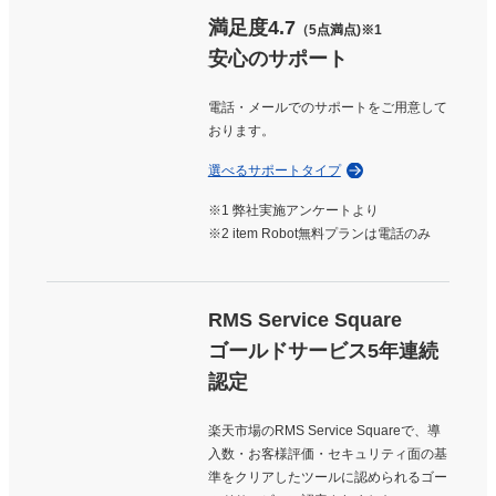
ました。会社に掛け合ってよかったです。
満足度4.7
（5点満点)※1
安心のサポート
5
2023/03/24
評価：
★★★★★
電話・メールでのサポートをご用意して
これがなければ多店舗運営はできません。必須のツールだ
おります。
と思います。
選べるサポートタイプ
※1 弊社実施アンケートより
3
2022/12/24
※2 item Robot無料プランは電話のみ
評価：
★★★
★★
Yahoo!ショッピングとの在庫の連携をしたが、設定方法
が込み入っていてやりにくさがあった。設定後は以前に比
RMS Service Square
べて業務負担が減って助かっている。
ゴールドサービス5年連続
認定
5
2022/10/22
評価：
★★★★★
楽天市場のRMS Service Squareで、導
入数・お客様評価・セキュリティ面の基
ＣＳＶファイルの編集がやや面倒である。 製品自体は使
準をクリアしたツールに認められるゴー