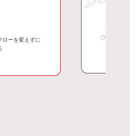
それぞれの
フローを変えずに
する必要が
る