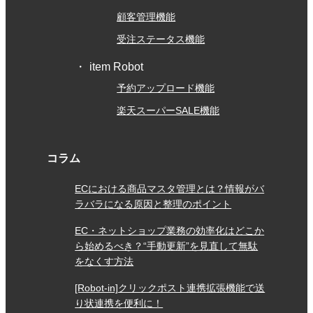
顧客管理機能
受注ステータス機能
item Robot
予約アップロード機能
楽天スーパーSALE機能
コラム
ECにおける商品マスタ管理とは？情報がバ
ラバラになる原因と整理のポイント
EC・ネットショップ業務の効率化はどこか
ら始めるべき？“手動更新”を見直して無駄
をなくす方法
[Robot-in]クリックポスト連携拡張機能で送
り状連携を便利に！