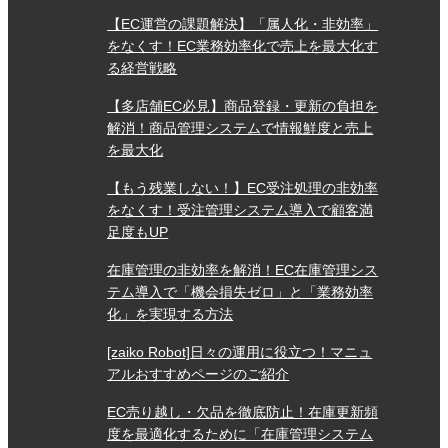
【EC運営の課題解決】「属人化・非効率」
をなくす！EC業務効率化で売上を最大化す
る経営戦略
【多店舗EC必見】商品登録・更新の負担を
解消！商品管理システムで情報鮮度と売上
を最大化
【もう残業しない！】EC受注処理の非効率
をなくす！受注管理システム導入で顧客満
足度もUP
在庫管理の非効率を解消！EC在庫管理シス
テム導入で「機会損失ゼロ」と「業務効率
化」を実現する方法
[zaiko Robot]日々の運用に役立つ！マニュ
アルおすすめページのご紹介
EC売り越し・欠品を徹底防止！在庫更新頻
度を最適化するために「在庫管理システム