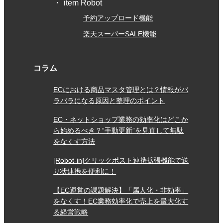
item Robot
予約アップロード機能
楽天スーパーSALE機能
コラム
ECにおける商品マスタ管理とは？情報がバ
ラバラになる原因と整理のポイント
EC・ネットショップ業務の効率化はどこか
ら始めるべき？“手動更新”を見直して無駄
をなくす方法
[Robot-in]クリックポスト連携拡張機能で送
り状連携を便利に！
【EC運営の課題解決】「属人化・非効率」
をなくす！EC業務効率化で売上を最大化す
る経営戦略