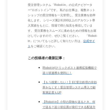
受注管理システム「Robot-in」の公式ナビゲータ
ー“ロボットイン”です。 私のお仕事は、複数ネット
ショップの受注情報を一元管理し、受注業務を効率
化します。 シリーズ累計8,000以上のアカウント導
入実績をもとに、現場で得た知見を発信していま
す。 受注業務をスムーズに進めるための情報をお届
けしていますので、ぜひご覧ください。 「Robot-
in」についてもっと詳しく知りたい方は、
公式サイ
ト
をご確認ください。
この投稿者の最新記事：
[Robot-in]クリックポスト連携拡張機能で
送り状連携を便利に！
【もう残業しない！】EC受注処理の非効
率をなくす！受注管理システム導入で顧
客満足度もUP
【Robot-in】小型の荷物を送るとき、何
で送る？送り状伝票が発行できる配送方