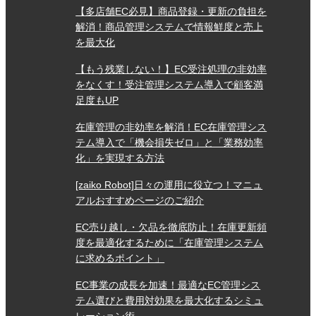
【多店舗EC必見】商品登録・更新の負担を
解消！商品管理システムで情報鮮度と売上
を最大化
【もう残業しない！】EC受注処理の非効率
をなくす！受注管理システム導入で顧客満
足度もUP
在庫管理の非効率を解消！EC在庫管理シス
テム導入で「機会損失ゼロ」と「業務効率
化」を実現する方法
[zaiko Robot]日々の運用に役立つ！マニュ
アルおすすめページのご紹介
EC売り越し・欠品を徹底防止！在庫更新頻
度を最適化するために「在庫管理システム
に求めるポイント」
EC事業の成長を加速！最適なEC管理シス
テム選びと費用対効果を最大化するシミュ