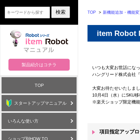
TOP
新機能追加・機能変
item Robo
製品紹介はコチラ
いつも大変お世話にな
ハングリード株式会社『it
TOP
大変お待たせいたしま
10月4日（水）にSK
※楽天ショップ限定機
スタートアップマニュアル
いろんな使い方
項目指定アップロー
ショップ別HOW TO