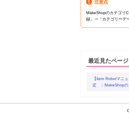
注意点
MakeShopのカテゴ
録」⇒「カテゴリーデ
最近見たページ
【item Robot
定 ：MakeSho
C