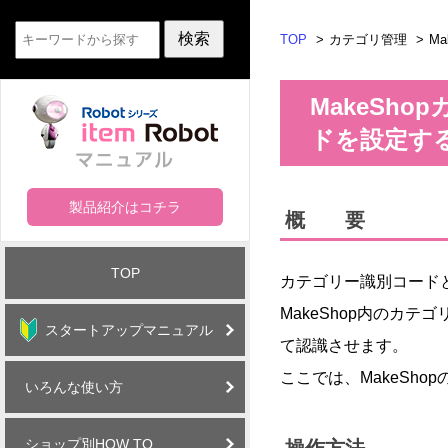
TOP
カテゴリ管理
M
MakeSh
ドを設定す
製品紹介はコチラ
概 要
TOP
カテゴリー識別コード
MakeShop内のカテゴ
スタートアップマニュアル
て認識させます。
ここでは、MakeSho
いろんな使い方
ショップ別HOW TO