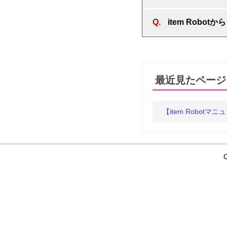
item Rob
最近見たページ
【item Robot
C