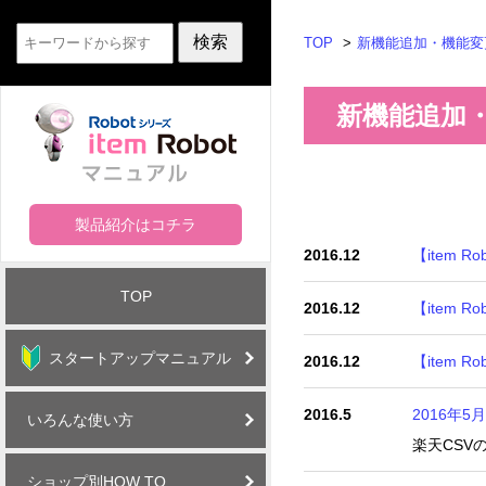
TOP
新機能追加・機能変
新機能追加
製品紹介はコチラ
2016.12
【item 
TOP
2016.12
【item 
スタートアップマニュアル
2016.12
【item 
2016.5
2016年
いろんな使い方
楽天CSV
ショップ別HOW TO