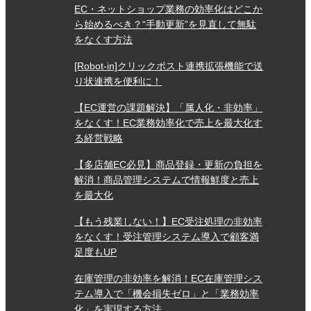
EC・ネットショップ業務の効率化はどこか
ら始めるべき？“手動更新”を見直して無駄
をなくす方法
[Robot-in]クリックポスト連携拡張機能で送
り状連携を便利に！
【EC運営の課題解決】「属人化・非効率」
をなくす！EC業務効率化で売上を最大化す
る経営戦略
【多店舗EC必見】商品登録・更新の負担を
解消！商品管理システムで情報鮮度と売上
を最大化
【もう残業しない！】EC受注処理の非効率
をなくす！受注管理システム導入で顧客満
足度もUP
在庫管理の非効率を解消！EC在庫管理シス
テム導入で「機会損失ゼロ」と「業務効率
化」を実現する方法