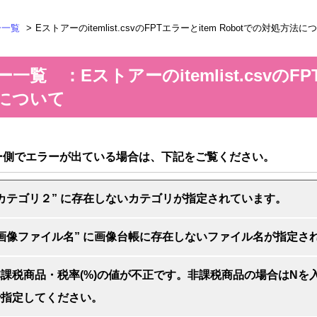
ー一覧
Eストアーのitemlist.csvのFPTエラーとitem Robotでの対処方法に
一覧 ：Eストアーのitemlist.csvのFP
について
ー側でエラーが出ている場合は、下記をご覧ください。
カテゴリ２” に存在しないカテゴリが指定されています。
”画像ファイル名” に画像台帳に存在しないファイル名が指定さ
非課税商品・税率(%)の値が不正です。非課税商品の場合はNを
で指定してください。