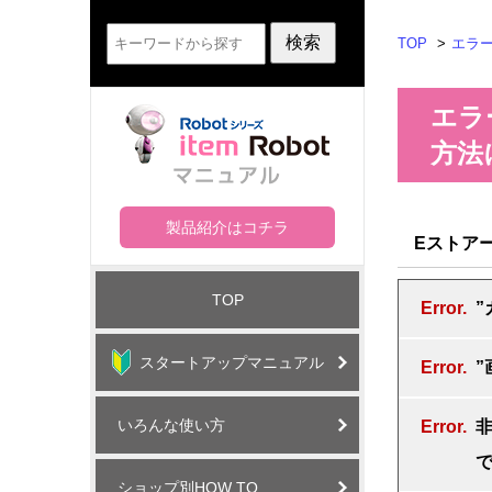
TOP
エラ
エラー
方法
製品紹介はコチラ
Eストア
TOP
”
スタートアップマニュアル
いろんな使い方
ショップ別HOW TO