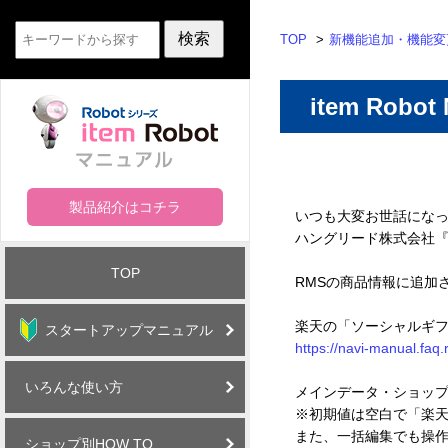
TOP
新機能追加・機能変
item Robo
製品紹介はコチラ
いつも大変お世話にな
ハングリード株式会社『it
TOP
RMSの商品情報に追加さ
楽天の「ソーシャルギ
スタートアップマニュアル
https://navi-manual.fa
いろんな使い方
メインデータ・ショッ
※初期値は空白で「楽
また、一括編集でも操
ショップ別HOW TO