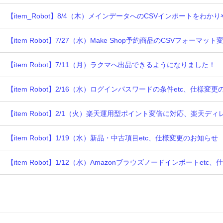
【item_Robot】8/4（木）メインデータへのCSVインポートをわ
【item Robot】7/27（水）Make Shop予約商品のCSVフォーマ
【item Robot】7/11（月）ラクマへ出品できるようになりました！
【item Robot】2/16（水）ログインパスワードの条件etc、仕様変
【item Robot】2/1（火）楽天運用型ポイント変倍に対応、楽天デ
【item Robot】1/19（水）新品・中古項目etc、仕様変更のお知らせ
【item Robot】1/12（水）Amazonブラウズノードインポートet