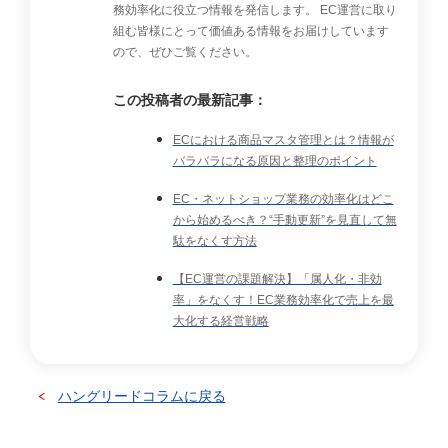
務効率化に役立つ情報を発信します。 EC運営に取り
組む皆様にとって価値ある情報をお届けしています
ので、ぜひご覧ください。
この投稿者の最新記事：
ECにおける商品マスタ管理とは？情報が
バラバラになる原因と整理のポイント
EC・ネットショップ業務の効率化はどこ
から始めるべき？“手動更新”を見直して無
駄をなくす方法
【EC運営の課題解決】「属人化・非効
率」をなくす！EC業務効率化で売上を最
大化する経営戦略
ハングリードコラムに戻る