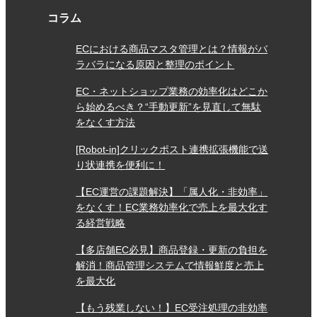
コラム
ECにおける商品マスタ管理とは？情報がバ
ラバラになる原因と整理のポイント
EC・ネットショップ業務の効率化はどこか
ら始めるべき？“手動更新”を見直して無駄
をなくす方法
[Robot-in]クリックポスト連携拡張機能で送
り状連携を便利に！
【EC運営の課題解決】「属人化・非効率」
をなくす！EC業務効率化で売上を最大化す
る経営戦略
【多店舗EC必見】商品登録・更新の負担を
解消！商品管理システムで情報鮮度と売上
を最大化
【もう残業しない！】EC受注処理の非効率