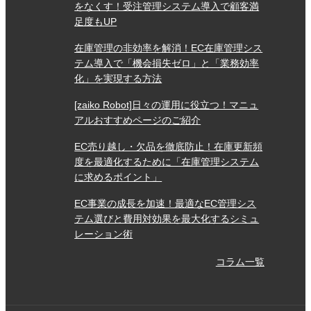
をなくす！受注管理システム導入で顧客満
足度もUP
在庫管理の非効率を解消！EC在庫管理シス
テム導入で「機会損失ゼロ」と「業務効率
化」を実現する方法
[zaiko Robot]日々の運用に役立つ！マニュ
アルおすすめページのご紹介
EC売り越し・欠品を徹底防止！在庫更新頻
度を最適化するために「在庫管理システム
に求めるポイント」
EC事業の成長を加速！最適なEC管理シス
テム選びと費用対効果を最大化するシミュ
レーション術
コラム一覧