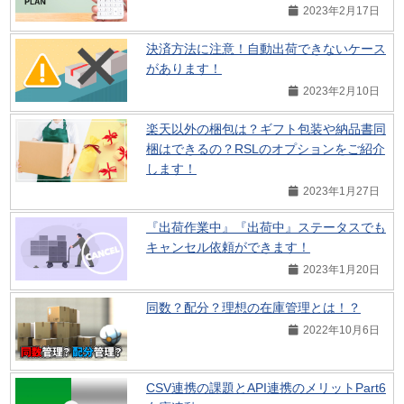
2023年2月17日
決済方法に注意！自動出荷できないケース
があります！
2023年2月10日
楽天以外の梱包は？ギフト包装や納品書同
梱はできるの？RSLのオプションをご紹介
します！
2023年1月27日
『出荷作業中』『出荷中』ステータスでも
キャンセル依頼ができます！
2023年1月20日
同数？配分？理想の在庫管理とは！？
2022年10月6日
CSV連携の課題とAPI連携のメリットPart6