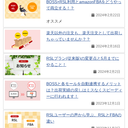
BOSS×RSL利用とamazonFBAをどうやっ
て両立する！？
2024年2月22日
オススメ
楽天以外の注文も、楽天注文として出荷し
ちゃっていませんか？？
2024年2月16日
RSLプラン(従来版)の変更点と5月までに
やること！
2024年2月2日
BOSSと各モールを自動連携するメリット
は？出荷実績の戻しはミスなくスピーディ
ーに行われます！
2023年12月1日
RSLユーザーの声から学ぶ、RSLとFBAの
違い