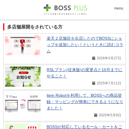
menu
多店舗展開をされている方
楽天２店舗目を出店したのでBOSSにショ
ップを追加したい！というときに読むコラ
ム
2026年3月27日
RSLプラン(従来版)の変更点と10月までに
やること！
2025年7月11日
item Robotを利用して、BOSSへの商品登
録・マッピングが簡単にできるようになり
ました！
2025年5月9日
BOSSが対応しているモール・カートをご