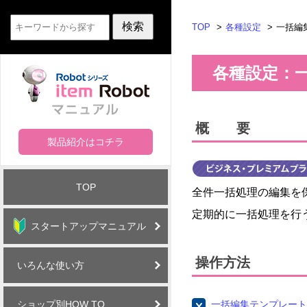
TOP
各種設定
一括編
各種設定：
概 要
製品紹介はコチラ
TOP
全件一括処理の編集を
定期的に一括処理を行
スタートアップマニュアル
操作方法
いろんな使い方
ショップ別HOW TO
一括編集テンプレート