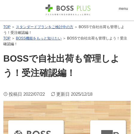
menu
TOP
＞
スタンダードプランをご検討中の方
＞ BOSSで自社出荷も管理しよ
う！受注確認編！
TOP
＞
BOSS機能をもっと知りたい
＞ BOSSで自社出荷も管理しよう！受注
確認編！
BOSSで自社出荷も管理しよ
う！受注確認編！
投稿日
2022/07/22
更新日
2025/12/18