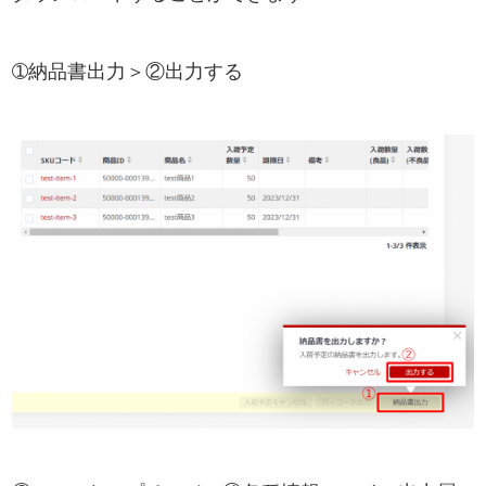
➀納品書出力＞②出力する