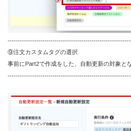
------------------------------------------------------------
⑨注文カスタムタグの選択
事前にPart2で作成をした、自動更新の対象
------------------------------------------------------------