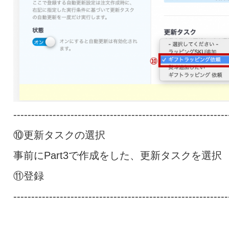
------------------------------------------------------------
⑩更新タスクの選択
事前にPart3で作成をした、更新タスクを選択
⑪登録
------------------------------------------------------------