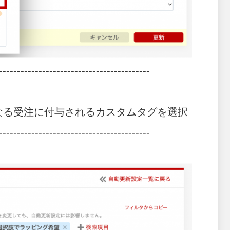
------------------------------------------
となる受注に付与されるカスタムタグを選択
------------------------------------------