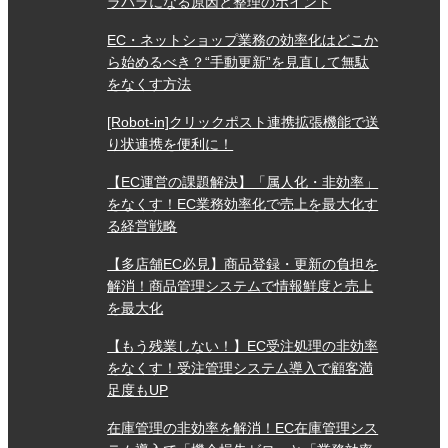
ラバラになる原因と整理のポイント
EC・ネットショップ業務の効率化はどこか
ら始めるべき？“手動更新”を見直して無駄
をなくす方法
[Robot-in]クリックポスト連携拡張機能で送
り状連携を便利に！
【EC運営の課題解決】「属人化・非効率」
をなくす！EC業務効率化で売上を最大化す
る経営戦略
【多店舗EC必見】商品登録・更新の負担を
解消！商品管理システムで情報鮮度と売上
を最大化
【もう残業しない！】EC受注処理の非効率
をなくす！受注管理システム導入で顧客満
足度もUP
在庫管理の非効率を解消！EC在庫管理シス