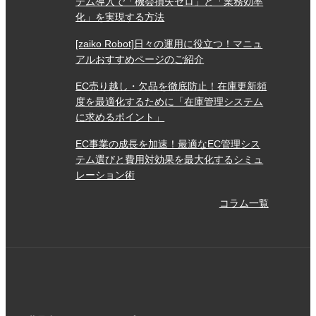
テム導入で「機会損失ゼロ」と「業務効率
化」を実現する方法
[zaiko Robot]日々の運用に役立つ！マニュ
アルおすすめページのご紹介
EC売り越し・欠品を徹底防止！在庫更新頻
度を最適化するために「在庫管理システム
に求めるポイント」
EC事業の成長を加速！最適なEC管理シス
テム選びと費用対効果を最大化するシミュ
レーション術
コラム一覧