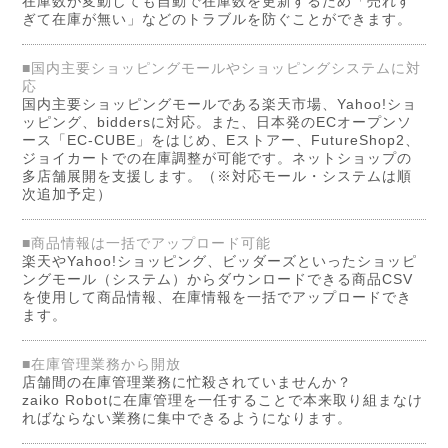
在庫数が変動しても自動で在庫数を更新するため「売れす
ぎて在庫が無い」などのトラブルを防ぐことができます。
■国内主要ショッピングモールやショッピングシステムに対
応
国内主要ショッピングモールである楽天市場、Yahoo!ショ
ッピング、biddersに対応。また、日本発のECオープンソ
ース「EC-CUBE」をはじめ、Eストアー、FutureShop2、
ジョイカートでの在庫調整が可能です。ネットショップの
多店舗展開を支援します。（※対応モール・システムは順
次追加予定）
■商品情報は一括でアップロード可能
楽天やYahoo!ショッピング、ビッダーズといったショッピ
ングモール（システム）からダウンロードできる商品CSV
を使用して商品情報、在庫情報を一括でアップロードでき
ます。
■在庫管理業務から開放
店舗間の在庫管理業務に忙殺されていませんか？
zaiko Robotに在庫管理を一任することで本来取り組まなけ
ればならない業務に集中できるようになります。