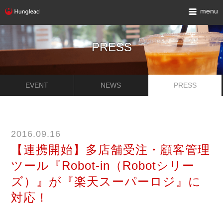
menu
PRESS
EVENT
NEWS
PRESS
2016.09.16
【連携開始】多店舗受注・顧客管理
ツール『Robot-in（Robotシリー
ズ）』が『楽天スーパーロジ』に
対応！