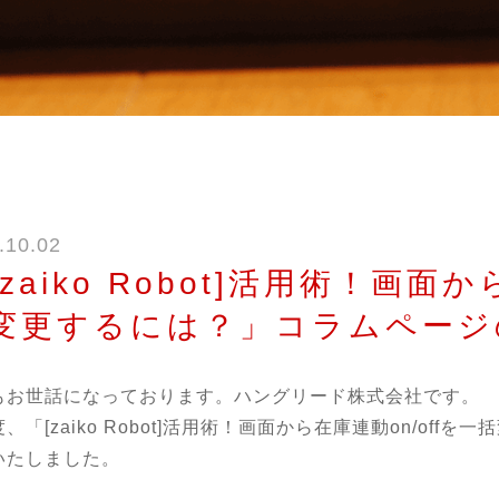
.10.02
[zaiko Robot]活用術！画面か
変更するには？」コラムページ
もお世話になっております。ハングリード株式会社です。
、「[zaiko Robot]活用術！画面から在庫連動on/of
いたしました。