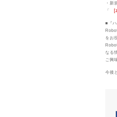
・新
「
■『
Ro
をお
Ro
なる
ご興
今後