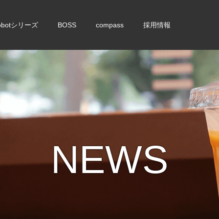
obotシリーズ
BOSS
compass
採用情報
NEWS