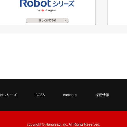
botシリーズ
BOSS
compass
採用情報
copyright © Hunglead, Inc. All Rights Reserved.