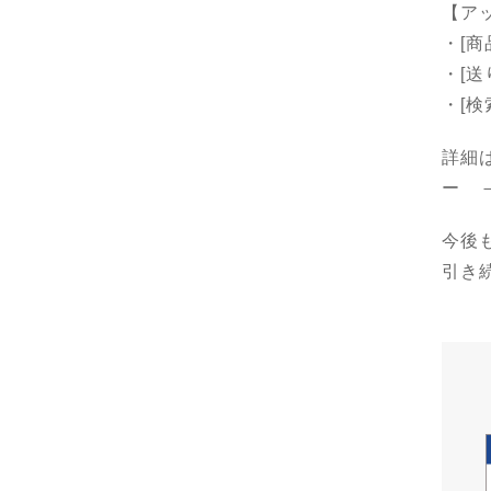
【ア
・[
・[
・[
詳細
ー 
今後
引き