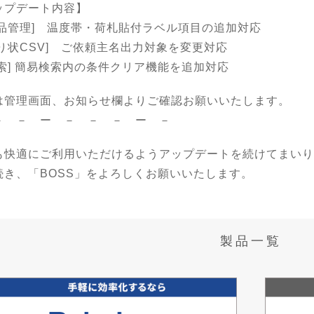
ップデート内容】
商品管理] 温度帯・荷札貼付ラベル項目の追加対応
送り状CSV] ご依頼主名出力対象を変更対応
検索] 簡易検索内の条件クリア機能を追加対応
は管理画面、お知らせ欄よりご確認お願いいたします。
－ － ー － － － ー －
も快適にご利用いただけるようアップデートを続けてまい
続き、「BOSS」をよろしくお願いいたします。
製品一覧