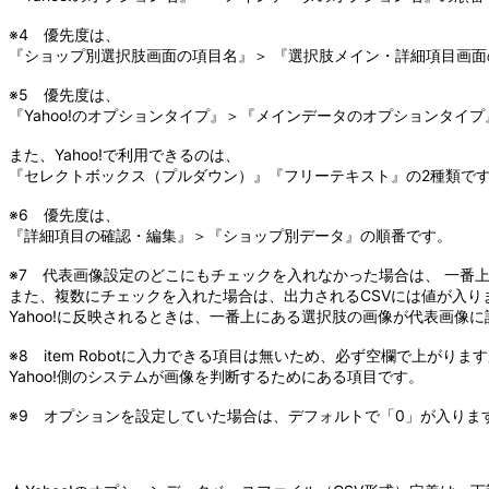
※4 優先度は、
『ショップ別選択肢画面の項目名』＞ 『選択肢メイン・詳細項目画
※5 優先度は、
『Yahoo!のオプションタイプ』＞『メインデータのオプションタイ
また、Yahoo!で利用できるのは、
『セレクトボックス（プルダウン）』『フリーテキスト』の2種類で
※6 優先度は、
『詳細項目の確認・編集』＞『ショップ別データ』の順番です。
※7 代表画像設定のどこにもチェックを入れなかった場合は、 一番
また、複数にチェックを入れた場合は、出力されるCSVには値が入り
Yahoo!に反映されるときは、一番上にある選択肢の画像が代表画像
※8 item Robotに入力できる項目は無いため、必ず空欄で上が
Yahoo!側のシステムが画像を判断するためにある項目です。
※9 オプションを設定していた場合は、デフォルトで「0」が入りま